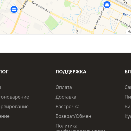
ЛОГ
ПОДДЕРЖКА
БЛ
и
Оплата
Са
гоноварение
Доставка
Пи
ервирование
Рассрочка
Ви
ение
Возврат/Обмен
Ку
Политика
конфиденциальности