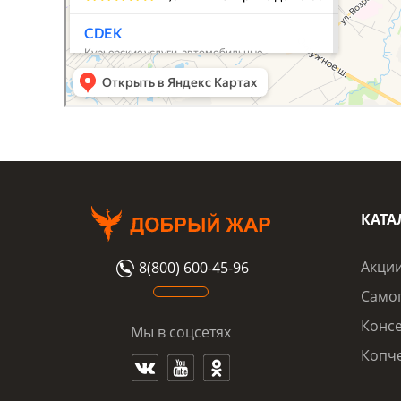
КАТА
Акци
8(800) 600-45-96
Само
Конс
Мы в соцсетях
Копч