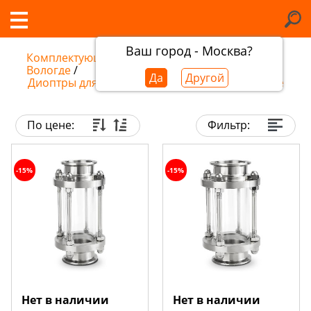
Ваш город - Москва?
Комплектующие самогонных аппаратов в
Вологде
/
Да
Другой
Диоптры для самогонных аппаратов в Вологде
По цене:
Фильтр:
-15%
-15%
Нет в наличии
Нет в наличии